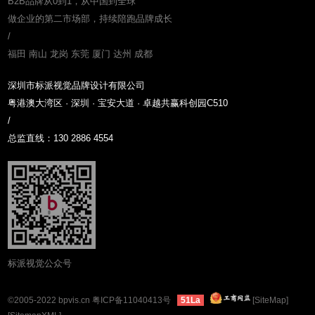
B2B品牌从0到1，从中国到全球
做企业的第二市场部，持续陪跑品牌成长
/
福田 南山 龙岗 东莞 厦门 达州 成都
深圳市标派视觉品牌设计有限公司
粤港澳大湾区 · 深圳 · 宝安大道 · 卓越共赢科创园C510
/
总监直线：130 2886 4554
标派视觉公众号
©2005-2022 bpvis.cn
粤ICP备11040413号
[SiteMap]
51La