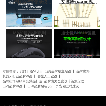
易我的行车记录仪详情设计
艾博特YA-A08系列680w详情页
易我的行车记录仪详情设计
电商美图设计 淘宝详情设计
店铺装修设计 无线行业记录
仪宣传设计
M820鼠标详情-时代节点
迪士曼BK818键盘
键盘电商详情设计|键盘亚马
逊主图设计|键盘京东美图设
计|键盘天猫产品专业摄影|键
盘品牌VI设计|键盘商标logo
设计公司|...
品牌升级VI设计
出海品牌独立站设计
品牌出海
友情链接：
机器人行业品牌VI设计
睿星人工业设计
品牌出海超级单品爆品打造
品牌出海全案设计策划定位
出海品牌VI设计
出海品牌包装设计
外贸独立站建设