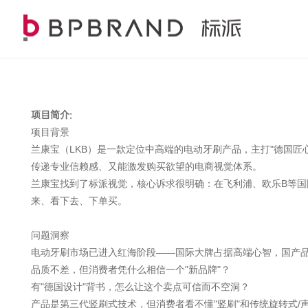
项目简介:
项目背景
兰康宝（LKB）是一款定位中高端的电动牙刷产品，主打"德国匠
传递专业信赖感、又能激发购买欲望的电商视觉体系。
兰康宝找到了标派视觉，核心诉求很明确：在飞利浦、欧乐B等
来、看下去、下单买。
问题洞察
电动牙刷市场已进入红海阶段——国际大牌占据高端心智，国产
品质不差，但消费者凭什么相信一个"新品牌"？
有"德国设计"背书，怎么让这个卖点可信而不空洞？
产品是第三代竖刷式技术，但消费者看不懂"竖刷"和传统旋转式/