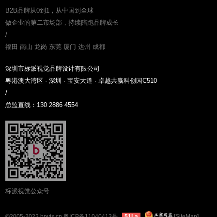
B2B品牌从0到1，从中国到全球
做企业的第二市场部，持续陪跑品牌成长
/
福田 南山 龙岗 东莞 厦门 达州 成都
深圳市标派视觉品牌设计有限公司
粤港澳大湾区 · 深圳 · 宝安大道 · 卓越共赢科创园C510
/
总监直线：130 2886 4554
标派视觉公众号
©2005-2022 bpvis.cn
粤ICP备11040413号
[SiteMap]
51La