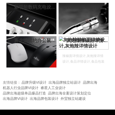
新明能数码充电设备电商首页设计
Yocan EXPURE BULLET 电子雾化器包装设计详情页设计
深圳品牌画册设计，品牌vi
参展宣传彩页设计采购，宝
规范，深圳品牌设计公司，
安画册设计印刷，福永设计
标志设计vi设计 vi设计公司
公司 宝安宣传画册设计，宝
案例展示，深圳品牌设计公
安宣传彩页设计，宝安宣传
富士通简约办公鼠标详情设计
灰炮辣辣椒面详情设计,灰炮辣详情设计
司，专业vi设...
海报设计
深圳设计公司，Logo设计，
辣椒面详情设计,灰炮辣详情
vi设计，标志设计，画册设
设计,食品详情设计,食品包装
计，Logo设计公司 深圳vi设
设计,食品品牌logo设计,食品
计公司|深圳画册设计公司|深
VI设计公司{标派视觉}
圳logo设计...
品牌升级VI设计
出海品牌独立站设计
品牌出海
友情链接：
机器人行业品牌VI设计
睿星人工业设计
品牌出海超级单品爆品打造
品牌出海全案设计策划定位
出海品牌VI设计
出海品牌包装设计
外贸独立站建设