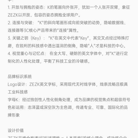
1. 开放与拥抱的姿态：K的笔画向外张开，犹如一个人张开双臂，象征
ZEZK以开放、包容的姿态拥抱全球用户。
2. 连接与突破： "K"的斜向笔画形成向前突破的动势，隐喻数据线、
连接器等3C核心产品带来的"连接"属性。
3. 关键之钥（Key）： "K"在英文中代表"Key"，其交叉点经过特殊打
磨，在锐利的科技感中透出温润的倒角，隐喻"人"才是科技的中心。
4. 视觉重心与记忆点： 在全大写、硬朗的英文字体中，对"K"进行定
制化的人性化处理，平衡了科技工业的冷硬感。
品牌标识系统
Logo设计：ZEZK英文字标，采用现代无衬线字体，线条流畅且极具
工业科技感
字母K：经过独创性人性化倒角处理，成为品牌的视觉焦点和超级符号
色彩运用：志泽蓝或深空灰为主色调，传递专业、可靠、国际化的品
牌形象
设计价值