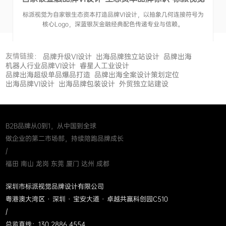
标派视觉为自家银生态资本打造品牌VI设计，以抽象几何连接符号为
核心Logo，深蓝银灰金融经典配色传递专业与信赖。
友情链接：
品牌升级VI设计
出海品牌独立站设计
品牌出海
机器人行业品牌VI设计
睿星人工业设计
品牌出海超级单品爆品打造
品牌出海全案设计策划定位
出海品牌VI设计
出海品牌包装设计
外贸独立站建设
B2B品牌从0到1，从中国到全球
做企业的第二市场部，持续陪跑品牌成长
/
福田 南山 龙岗 东莞 厦门 达州 成都
深圳市标派视觉品牌设计有限公司
粤港澳大湾区 · 深圳 · 宝安大道 · 卓越共赢科创园C510
/
总监直线：130 2886 4554