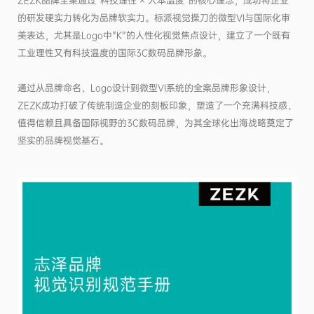
ZEZK品牌全案通过"科技理性 × 人本温度"的核心理念，成功将企业
的研发硬实力转化为品牌软实力。标派视觉操刀的微型VI与国际化审
美表达，尤其是Logo中"K"的人性化视觉焦点设计，建立了一个既有
工业理性又有科技温度的国际3C数码品牌形象。
通过从品牌命名、Logo设计到微型VI系统的全案品牌形象设计，
ZEZK成功打破了传统制造企业的刻板印象，塑造了一个充满科技感、
值得信赖且具备国际视野的3C数码品牌，为其全球化出海战略奠定了
坚实的品牌视觉基石。