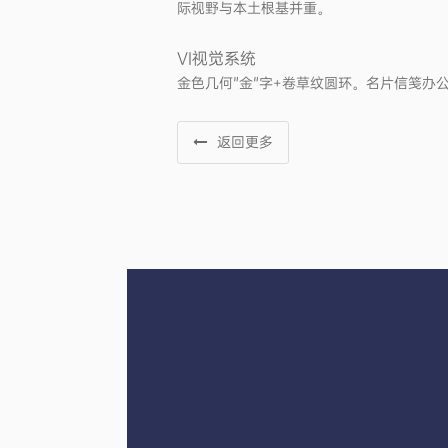
际视野与本土根基并重。
VI视觉系统
金色几何"金"字+卷草纹圆环。名片信笺办
返回更多