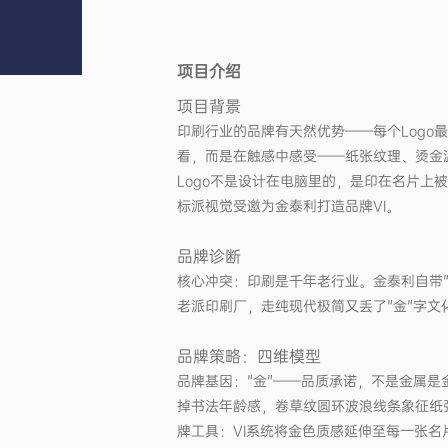
项目介绍
项目背景
印刷行业的品牌有天然优势——每个Logo
看，而是在触感中感受——纸张纹理、烫金
Logo不是设计在电脑里的，是印在名片上
标派视觉受邀为金泰利打造品牌VI。
品牌诊断
核心冲突：印刷是千年老行业。金泰利自带"
老派印刷厂，走纯现代极简又丢了"金"字
品牌策略：四维模型
品牌基因："金"——品质承诺，不是金属是
掉书法年龄感，卷草纹圆环波浪线条象征纸
牌工具：VI系统将金色质感延伸至每一张名片