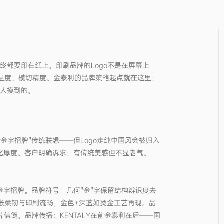
最终都要印在纸上。印刷品牌的Logo不是在屏幕上
温度、模切精度。金泰利的品牌策略起点就在这里：
被人摸到的。
金字招牌"传统联想——但Logo走纯中国风会被归入
文化厚度。客户明确诉求：有传统美感但不显老气。
金字招牌。品牌符号：几何"金"字保留结构辨识度去
张柔韧与印刷流畅，金色+深蓝如烫金工艺再现。品
信笺。品牌传播：KENTALY在前金泰利在后——国