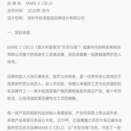
品 牌 名： MARE E CIELO
合作时间： 2020年-至今
设计机构： 深圳市标派视觉品牌设计有限公司
一、项目背景
MARE E CIELO（意大利语意为"天空与海"）是惠州市昭桦皮具制品
有限公司旗下的高端手工皮具品牌，背后承载着一段跨越国界的匠人
传奇。
品牌创始人大岛正康先生，现年九旬有余，是一位将毕生心血倾注于
皮具制作的日本匠人。自上世纪起，他便以卓越的工艺为众多国际知
名品牌代工——其中包括家喻户晓的奥特曼系列周边产品。数十年的
积淀，让他深谙皮革的脾性与工艺的精髓。
每一款产品的图纸均由创始人亲笔绘制，产品均采用上等头层牛皮，
多款产品荣获日本设计大奖。2019年，已逾耄耋之年的大岛正康先生
毅然创立自主品牌MARE E CIELO，以"天空与海"为名，开启了一段