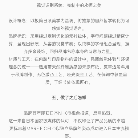
视觉识别系统：克制中的永恒之美
设计概念：以极简日系美学为基调，将抽象的自然哲学转化为可
感知的视觉语言。
品牌标识：采用经过定制优化的无衬线体，字母间距经过精密计
算，呈现出舒展、从容的视觉节奏；以纯粹的字母组合呈现，摒
弃多余装饰，回归品牌名称本身的诗意与力量。
材质与工艺：在包装与印刷物料的设计中，强调触觉体验与环保
理念的统一——选用带天然纤维质感的未涂布纸、皮革边角料用
于吊牌制作、无色激凸工艺、哑光烫金工艺，在低调中彰显品
质，于细节处体现匠心。
五、做了之后怎样
品牌首年即获日本NHK电视台报道，反响热烈。
这一来自日本国家级媒体的认可，不仅印证了产品品质的卓越，
更标志着MARE E CIELO以独立品牌的姿态成功进入日本主流视
野。