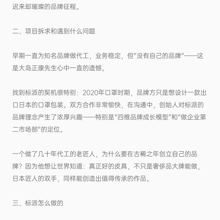
迟来却璀璨的品牌征程。
二、项目拆求和遇到什么问题
早期一直为知名品牌做代工，业务稳定，但"没有自己的品牌"——这
是大岛正康先生心中一直的遗憾。
找到标派的契机很特别：2020年口罩时期，品牌方只是想设计一款出
口日本的口罩包装。双方合作非常愉快，在沟通中，创始人对标派的
品牌理念产生了浓厚兴趣——特别是"四维品牌成长模型"和"做企业第
二市场部"的定位。
一个做了几十年代工的老匠人，为什么要在古稀之年创立自己的品
牌？因为他想让世界知道：真正好的皮具，不只是奢侈品大牌能做，
日本匠人的双手，同样能创造出值得传承的作品。
三、标派怎么做的