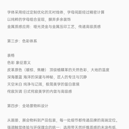
字体采用经过定制优化的无衬线体，字母间距经过精密计算
以纯粹的字母组合呈现，摒弃多余装饰
金属质感应用：哑光烫金与金属压印工艺，传递高级质感
第三步：色彩体系
表格
色彩 象征意义
皮革原色（暖棕、焦糖） 顶级植鞣革的天然色彩，大地的温度
深海墨蓝 海洋的深邃与神秘，匠人的专注与沉静
天空米白 纯净与辽阔，极简美学的留白意境
侘寂灰调 日式侘寂美学的内敛与高级感
第四步：全场景物料设计
从画册、展会物料到产品包装，每一处细节都传递品牌的高端定位。
强调触觉体验与环保理念的统一：选用带天然纤维质感的未涂布纸，