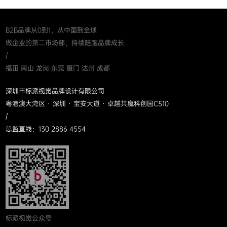
B2B品牌从0到1，从中国到全球
做企业的第二市场部，持续陪跑品牌成长
/
福田 南山 龙岗 东莞 厦门 达州 成都
深圳市标派视觉品牌设计有限公司
粤港澳大湾区 · 深圳 · 宝安大道 · 卓越共赢科创园C510
/
总监直线：130 2886 4554
标派视觉公众号