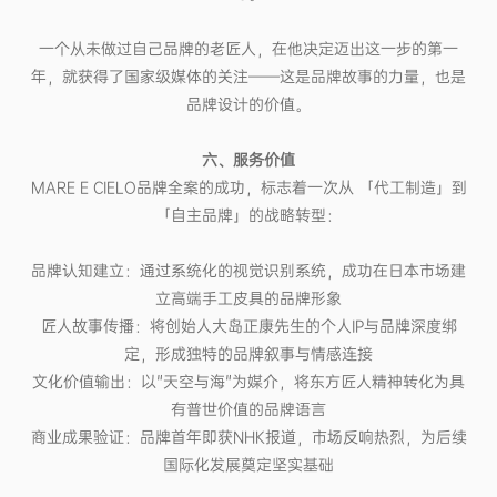
一个从未做过自己品牌的老匠人，在他决定迈出这一步的第一
年，就获得了国家级媒体的关注——这是品牌故事的力量，也是
品牌设计的价值。
六、服务价值
MARE E CIELO品牌全案的成功，标志着一次从 「代工制造」到
「自主品牌」的战略转型：
品牌认知建立：通过系统化的视觉识别系统，成功在日本市场建
立高端手工皮具的品牌形象
匠人故事传播：将创始人
大岛正康
先生的个人IP与品牌深度绑
定，形成独特的品牌叙事与情感连接
文化价值输出：以"天空与海"为媒介，将东方匠人精神转化为具
有普世价值的品牌语言
商业成果验证：品牌首年即获NHK报道，市场反响热烈，为后续
国际化发展奠定坚实基础