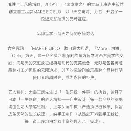
脾性与工艺的精髓。2019年，已逾耄耋之年的
大岛正康
先生毅然
创立自主品牌MARE E CIELO，以「天空与海」为名，开启了一
段迟来却璀璨的品牌征程。
品牌哲学：海天之间的永恒对话
命名意涵：「MARE E CIELO」取自意大利语，「Mare」为海，
「Cielo」为天。这一命名蕴含着深刻的东方哲学与西方美学的交
融：海与天的交汇象征经典与现代的完美融合；无限与包容寓意
品牌对工艺极致的无限追求；时间的沉淀则喻示品牌产品将伴随
使用者跨越时光，成为永恒的经典。
匠人精神：
大岛正康
先生以「一生只做一件事」的执着，诠释了
日本「一生悬命」的匠人精神——自主设计（每一款产品的图纸
均由创始人亲笔绘制）、上等头层牛皮（严选顶级植鞣革，保留
皮革天然的生长纹理）、纯手工制作（从选皮开料到手工缝线，
每一道工序均由经验丰富的匠人亲手完成）。