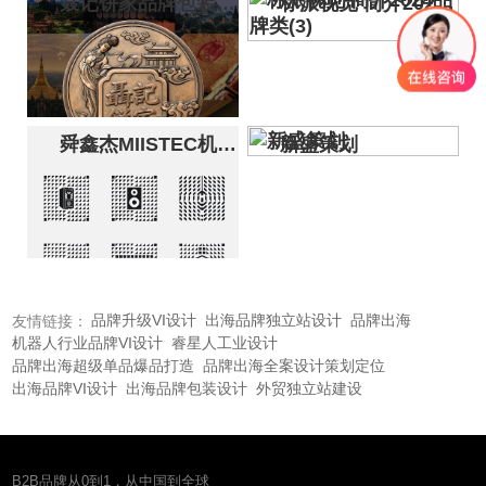
聂记饼家品牌包装策划设计-缅甸华人老字号月饼品牌全案-标派视觉
标派视觉 简介2024品牌类(3)
标派视觉为1958年创立的缅
甸华人老字号聂记饼家打造
品牌全案，三代传承匠心与
中缅文化融合的品牌基因视
舜鑫杰MIISTEC机械朋克风品牌VI设计-电脑外设品牌全案-标派视觉
新盛策划
觉化，铜钱徽章...
标派视觉为舜鑫杰MIISTEC
打造机械朋克风品牌VI全
案，以锐利几何Y形Logo与
赛博朋克绿色构建核心视觉
符号。
品牌升级VI设计
出海品牌独立站设计
品牌出海
友情链接：
机器人行业品牌VI设计
睿星人工业设计
品牌出海超级单品爆品打造
品牌出海全案设计策划定位
出海品牌VI设计
出海品牌包装设计
外贸独立站建设
B2B品牌从0到1，从中国到全球