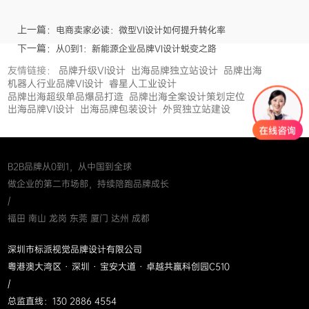
上一篇：
电商卖家必读：微型VI设计如何提升转化率
下一篇：
从0到1：新能源企业品牌VI设计蜕变之路
友情链接：
品牌升级VI设计
出海品牌独立站设计
品牌出海
机器人行业品牌VI设计
睿星人工业设计
品牌出海超级单品爆品打造
品牌出海全案设计策划定位
出海品牌VI设计
出海品牌包装设计
外贸独立站建设
B2B品牌从0到1，从中国到全球
做企业的第二市场部，持续陪跑品牌成长
/
福田 南山 龙岗 东莞 厦门 达州 成都
深圳市标派视觉品牌设计有限公司
粤港澳大湾区 · 深圳 · 宝安大道 · 卓越共赢科创园C510
/
总监直线：130 2886 4554