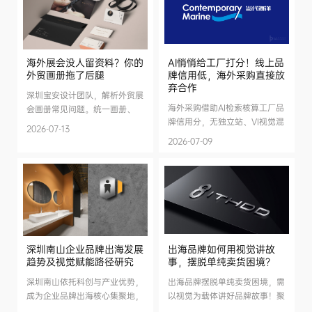
海外展会没人留资料？你的
AI悄悄给工厂打分！线上品
外贸画册拖了后腿
牌信用低，海外采购直接放
弃合作
深圳宝安设计团队，解析外贸展
海外采购借助AI检索核算工厂品
会画册常见问题。统一画册、
牌信用分，无独立站、VI视觉混
VI、官网视觉，强化信任，帮助
2026-07-13
乱、缺少资质佐证将丢订单。分
工厂在广交会、海外展会提升询
2026-07-09
享GEO优化与全域品牌统一三步
盘量。
优化方案，标派视觉一站式打造
出海品牌。
深圳南山企业品牌出海发展
出海品牌如何用视觉讲故
趋势及视觉赋能路径研究
事，摆脱单纯卖货困境？
深圳南山依托科创与产业优势，
出海品牌摆脱单纯卖货困境，需
成为企业品牌出海核心集聚地，
以视觉为载体讲好品牌故事！聚
智能硬件、新能源等赛道出海势
焦核心主题，将品牌初心、价值