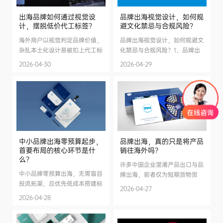
出海品牌如何通过视觉设
品牌出海视觉设计，如何规
计，摆脱低价代工标签？
避文化禁忌与合规风险？
海外用户以视觉判定品牌价值，
品牌出海视觉设计，如何规避文
杂乱本土化设计易被扣上代工标
化禁忌与合规风险？1、品牌出
签。出海品牌需适配海外极简审
海，真的只是将产品销往海外
2026-04-30
2026-04-29
美，使用通用视觉符号，统一视
吗？2、中小品牌出海零预算起
觉规范，轻量化升级形象，破除
步，首要布局的核心环节是什
低价印象，打造品牌溢价。
么？在前两篇文章中，我们明确
了品牌出海的核心本质，也敲定
了中小品牌...
中小品牌出海零预算起步，
品牌出海，真的只是将产品
首要布局的核心环节是什
销往海外吗？
么？
许多中国企业混淆产品出口与品
中小品牌零预算出海，无需盲目
牌出海，前者仅为短期货物贸
投流拓渠，应优先低成本搭建标
易、易陷入低价竞争；后者是价
2026-04-27
准化轻量化品牌视觉体系。其长
值本土化深耕与品牌心智打造，
2026-04-28
效复用、筑牢信任，是低成本稳
企业唯有做好品牌建设，才能实
健出海的关键根基。
现海外长效发展。