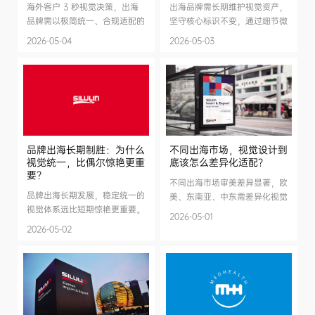
海外客户 3 秒视觉决策，出海
出海品牌需长期维护视觉资产，
品牌需以极简统一、合规适配的
坚守核心标识不变，通过细节微
视觉，快速传递专业与信任，抢
迭代、轻量化优化，兼顾时代审
2026-05-04
2026-05-03
占第一眼选择先机
美与全球品牌认知沉淀。
品牌出海长期制胜：为什么
不同出海市场，视觉设计到
视觉统一，比偶尔惊艳更重
底该怎么差异化适配？
要？
不同出海市场审美差异显著，欧
品牌出海长期发展，稳定统一的
美、东南亚、中东需差异化视觉
视觉体系远比短期惊艳更重要。
适配，遵循品牌核心统一、局部
2026-05-01
标准化VI沉淀品牌资产，兼顾本
微调原则，低成本实现国际化本
2026-05-02
土化适配，构筑全球长效竞争壁
土化设计。
垒。