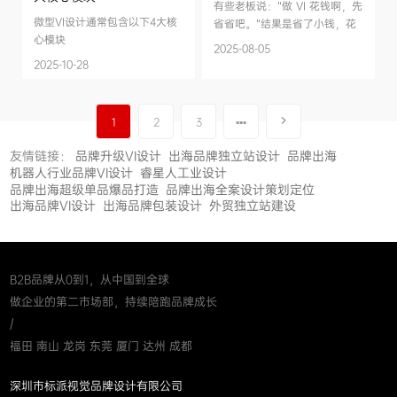
有些老板说：“做 VI 花钱啊，先
微型VI设计通常包含以下4大核
省省吧。”结果是省了小钱，花
心模块
了大钱。Logo 做了好几个版
2025-08-05
本，包装改了好几轮，官网风格
2025-10-28
年年变，团队内部做 PPT 各写
各的，客户根本搞不清楚你是
›
谁。零敲碎打的钱叠加起来，不
1
2
3
▪▪▪
如一次把...
友情链接：
品牌升级VI设计
出海品牌独立站设计
品牌出海
机器人行业品牌VI设计
睿星人工业设计
品牌出海超级单品爆品打造
品牌出海全案设计策划定位
出海品牌VI设计
出海品牌包装设计
外贸独立站建设
B2B品牌从0到1，从中国到全球
做企业的第二市场部，持续陪跑品牌成长
/
福田 南山 龙岗 东莞 厦门 达州 成都
深圳市标派视觉品牌设计有限公司