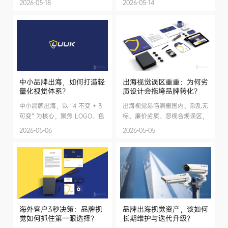
2026-05-18
2026-05-14
头强劲，但多数中小企业存在品
理念融入 LOGO、色彩、版式
牌视觉缺失、国际影响力弱等问
与场景设计，跨越文化与语言壁
题。行业呈现梯度布局、品牌
垒，引发海外用户情感共鸣。以
化、本土化趋势，视觉赋能成破
轻量化统一视觉体系，搭建品牌
局关键。标派视觉以 VI、
与用户情感桥梁，沉淀信任与忠
LOGO、包装、官网等一站式设
实用户，实现从 “卖产品” 到 ...
计服务...
中小品牌出海，如何打造轻
出海视觉误区重重：为何劣
量化视觉体系？
质设计会拖垮品牌转化？
中小品牌出海，以 “4 不变 + 3
出海视觉易陷照搬国内、杂乱无
可变” 为核心，聚焦 LOGO、色
标、廉价劣质、忽视合规误区，
彩、字体等关键项，打造轻量化
拖累品牌信任与转化，需专业适
2026-05-06
2026-05-05
视觉体系，稳建信任。
配破局
海外客户3秒决策：品牌视
品牌出海视觉资产，该如何
觉如何抓住第一眼选择？
长期维护与迭代升级？