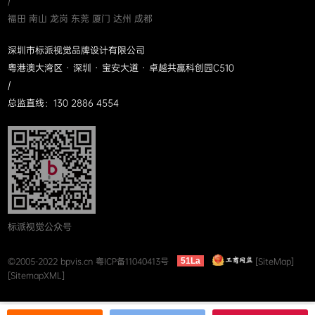
/
福田 南山 龙岗 东莞 厦门 达州 成都
深圳市标派视觉品牌设计有限公司
粤港澳大湾区 · 深圳 · 宝安大道 · 卓越共赢科创园C510
/
总监直线：130 2886 4554
标派视觉公众号
©2005-2022 bpvis.cn
粤ICP备11040413号
[SiteMap]
51La
[SitemapXML]