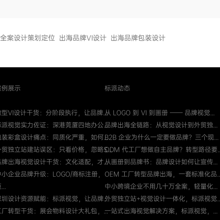
全案设计策划定位
出海品牌VI设计
出海品牌包装设计
案例展示
标派动态
微型VI设计干货：分阶段执行，让品牌...
从 LOGO 到 VI 到画册 —— 品牌视觉...
标派视觉实力佐证：深港莞厦四地办公...
品牌出海全链路：从视觉设计到外贸独...
包装彩盒设计痛点：同质化严重，如何...
B2B 企业为什么一定要做品牌？三个现...
外贸独立站建站误区：只看价格，忽略S...
ODM 代工厂想做自主品牌？转型路径要..
品牌出海视觉设计干货：文化适配，才...
从画册到品牌书：品牌设计如何让宣传...
中小企业品牌升级：LOGO/商标注册，
OEM 工厂转型品牌出海，一套标准化品..
...
中小跨境企业不用几十万全案，轻量化...
深圳设计资源赋能：标派视觉，让品牌...
外贸独立站+视觉设计一体化，标派视觉..
工厂转型干货：展会物料设计大礼包，...
一站式出海视觉解决方案，标派视觉，...