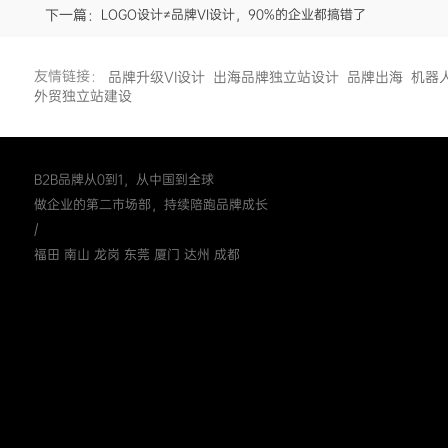
下一篇：
LOGO设计≠品牌VI设计，90%的企业都搞错了
友情链接：
品牌升级VI设计
出海品牌独立站设计
品牌出海
机器
外贸独立站建设
B2B品牌从0到1，从中国到全球
做企业的第二市场部，持续陪跑品牌成长
/
福田 南山 龙岗 东莞 厦门 达州 成都