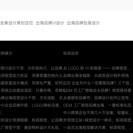
全案设计策划定位
出海品牌VI设计
出海品牌包装设计
案例展示
标派动态
微型VI设计干货：分阶段执行，让品牌...
从 LOGO 到 VI 到画册 —— 品牌视觉...
标派视觉实力佐证：深港莞厦四地办公...
品牌出海全链路：从视觉设计到外贸独...
包装彩盒设计痛点：同质化严重，如何...
B2B 企业为什么一定要做品牌？三个现...
外贸独立站建站误区：只看价格，忽略S...
ODM 代工厂想做自主品牌？转型路径要..
品牌出海视觉设计干货：文化适配，才...
从画册到品牌书：品牌设计如何让宣传...
中小企业品牌升级：LOGO/商标注册，
OEM 工厂转型品牌出海，一套标准化品..
...
中小跨境企业不用几十万全案，轻量化...
深圳设计资源赋能：标派视觉，让品牌...
外贸独立站+视觉设计一体化，标派视觉..
工厂转型干货：展会物料设计大礼包，...
一站式出海视觉解决方案，标派视觉，...