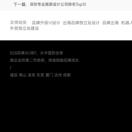
下一篇：
深圳专业画册设计公司排名Top10
友情链接：
品牌升级VI设计
出海品牌独立站设计
品牌出海
机器
外贸独立站建设
B2B品牌从0到1，从中国到全球
做企业的第二市场部，持续陪跑品牌成长
/
福田 南山 龙岗 东莞 厦门 达州 成都