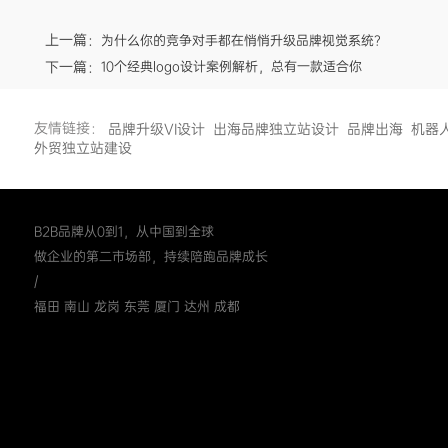
上一篇：
为什么你的竞争对手都在悄悄升级品牌视觉系统？
下一篇：
10个经典logo设计案例解析，总有一款适合你
友情链接：
品牌升级VI设计
出海品牌独立站设计
品牌出海
机器
外贸独立站建设
B2B品牌从0到1，从中国到全球
做企业的第二市场部，持续陪跑品牌成长
/
福田 南山 龙岗 东莞 厦门 达州 成都