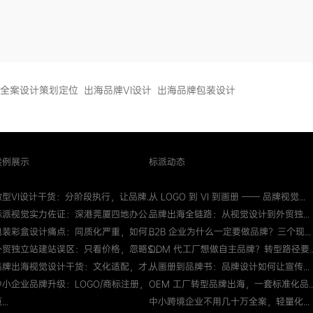
全案设计策划定位
出海品牌VI设计
出海品牌包装设计
案例展示
标派动态
微型VI设计干货：分阶段执行，让品牌...
从 LOGO 到 VI 到画册 —— 品牌视觉...
标派视觉实力佐证：深港莞厦四地办公...
品牌出海全链路：从视觉设计到外贸独...
包装彩盒设计痛点：同质化严重，如何...
B2B 企业为什么一定要做品牌？三个现...
外贸独立站建站误区：只看价格，忽略S...
ODM 代工厂想做自主品牌？转型路径要..
品牌出海视觉设计干货：文化适配，才...
从画册到品牌书：品牌设计如何让宣传...
中小企业品牌升级：LOGO/商标注册，
OEM 工厂转型品牌出海，一套标准化品..
...
中小跨境企业不用几十万全案，轻量化...