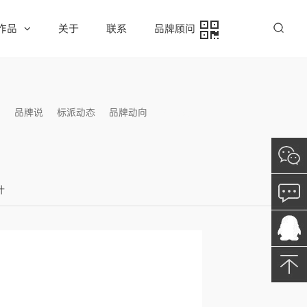
作品
关于
联系
品牌顾问
例
品牌说
标派动态
品牌动向
信息发布
计