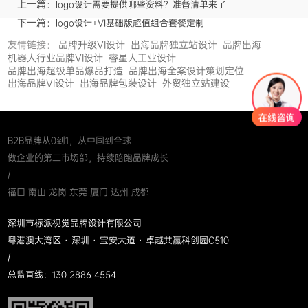
上一篇：
logo设计需要提供哪些资料？准备清单来了
下一篇：
logo设计+VI基础版超值组合套餐定制
友情链接：
品牌升级VI设计
出海品牌独立站设计
品牌出海
机器人行业品牌VI设计
睿星人工业设计
品牌出海超级单品爆品打造
品牌出海全案设计策划定位
出海品牌VI设计
出海品牌包装设计
外贸独立站建设
B2B品牌从0到1，从中国到全球
做企业的第二市场部，持续陪跑品牌成长
/
福田 南山 龙岗 东莞 厦门 达州 成都
深圳市标派视觉品牌设计有限公司
粤港澳大湾区 · 深圳 · 宝安大道 · 卓越共赢科创园C510
/
总监直线：130 2886 4554