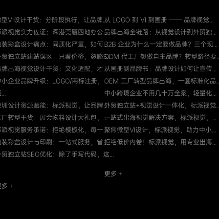
微型VI设计干货：分阶段执行，让品牌...
从 LOGO 到 VI 到画册 —— 品牌视觉...
标派视觉实力佐证：深港莞厦四地办公...
品牌出海全链路：从视觉设计到外贸独...
包装彩盒设计痛点：同质化严重，如何...
B2B 企业为什么一定要做品牌？三个现...
外贸独立站建站误区：只看价格，忽略S...
ODM 代工厂想做自主品牌？转型路径要..
品牌出海视觉设计干货：文化适配，才...
从画册到品牌书：品牌设计如何让宣传...
中小企业品牌升级：LOGO/商标注册，
OEM 工厂转型品牌出海，一套标准化品..
...
中小跨境企业不用几十万全案，轻量化...
深圳设计资源赋能：标派视觉，让品牌...
外贸独立站+视觉设计一体化，标派视觉..
工厂转型干货：展会物料设计大礼包，...
一站式出海视觉解决方案，标派视觉，...
标派视觉服务承诺：拒绝模板化，每一...
聚焦微型VI设计，标派视觉，助力中小...
包装彩盒设计与印刷：一站式服务，省...
拒绝低价内卷！标派视觉，用专业出海...
外贸独立站SEO优化：除了手写代码，这...
更多 +
多 +