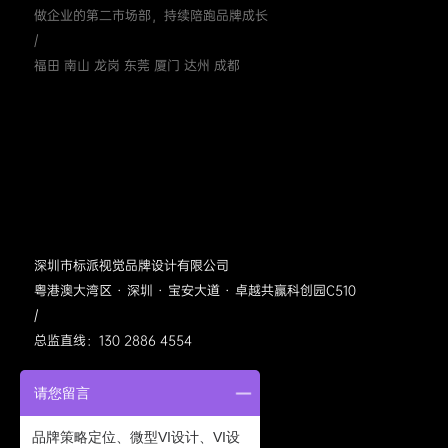
做企业的第二市场部，持续陪跑品牌成长
/
福田 南山 龙岗 东莞 厦门 达州 成都
深圳市标派视觉品牌设计有限公司
粤港澳大湾区 · 深圳 · 宝安大道 · 卓越共赢科创园C510
/
总监直线：130 2886 4554
请您留言
品牌策略定位、微型VI设计、VI设