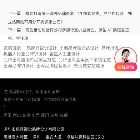
上一篇：
想要打造统一海外品牌形象，VI 整套视觉、产品外包装、独
立站网站不用分开找多家公司！
下一篇：
初创自动化配件公司参加行业小型展会，微型 VI 搞定易拉
宝、宣传册
友情链接：
品牌升级VI设计
出海品牌独立站设计
品牌出海
机器人行业品牌VI设计
睿星人工业设计
品牌出海超级单品爆品打造
品牌出海全案设计策划定位
出海品牌VI设计
出海品牌包装设计
外贸独立站建设
B2B品牌从0到1，从中国到全球
做企业的第二市场部，持续陪跑品牌成长
/
福田 南山 龙岗 东莞 厦门 达州 成都
深圳市标派视觉品牌设计有限公司
粤港澳大湾区 · 深圳 · 宝安大道 · 卓越共赢科创园C510