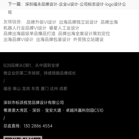
下一篇：
深圳福永品牌设计-企业vi设计-公司标志设计-logo设计公
司
友情链接：
品牌升级VI设计
出海品牌独立站设计
品牌出海
机器人行业品牌VI设计
睿星人工业设计
品牌出海超级单品爆品打造
品牌出海全案设计策划定位
出海品牌VI设计
出海品牌包装设计
外贸独立站建设
B2B品牌从0到1，从中国到全球
做企业的第二市场部，持续陪跑品牌成长
/
福田 南山 龙岗 东莞 厦门 达州 成都
深圳市标派视觉品牌设计有限公司
粤港澳大湾区 · 深圳 · 宝安大道 · 卓越共赢科创园C510
/
总监直线：130 2886 4554