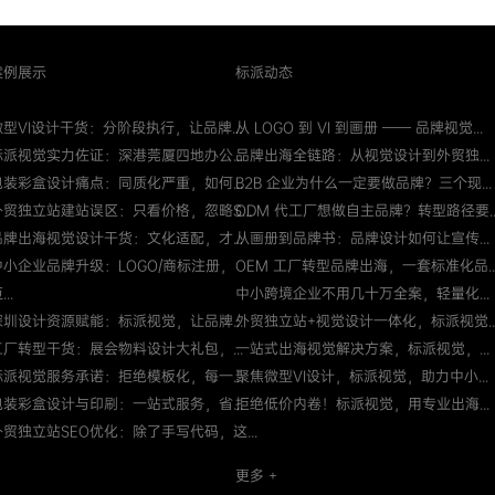
案例展示
标派动态
微型VI设计干货：分阶段执行，让品牌...
从 LOGO 到 VI 到画册 —— 品牌视觉...
标派视觉实力佐证：深港莞厦四地办公...
品牌出海全链路：从视觉设计到外贸独...
包装彩盒设计痛点：同质化严重，如何...
B2B 企业为什么一定要做品牌？三个现...
外贸独立站建站误区：只看价格，忽略S...
ODM 代工厂想做自主品牌？转型路径要..
品牌出海视觉设计干货：文化适配，才...
从画册到品牌书：品牌设计如何让宣传...
中小企业品牌升级：LOGO/商标注册，
OEM 工厂转型品牌出海，一套标准化品..
...
中小跨境企业不用几十万全案，轻量化...
深圳设计资源赋能：标派视觉，让品牌...
外贸独立站+视觉设计一体化，标派视觉..
工厂转型干货：展会物料设计大礼包，...
一站式出海视觉解决方案，标派视觉，...
标派视觉服务承诺：拒绝模板化，每一...
聚焦微型VI设计，标派视觉，助力中小...
包装彩盒设计与印刷：一站式服务，省...
拒绝低价内卷！标派视觉，用专业出海...
外贸独立站SEO优化：除了手写代码，这...
更多 +