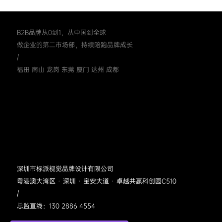
B2B品牌从0到1，从中国到全球
做企业的第二市场部，持续陪跑品牌成长
/
福田 南山 龙岗 东莞 厦门 达州 成都
深圳市标派视觉品牌设计有限公司
粤港澳大湾区 · 深圳 · 宝安大道 · 卓越共赢科创园C510
/
总监直线：130 2886 4554