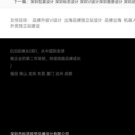
下一篇：
深圳包装设计 深圳标志设计 深圳VI设计深圳画册设计 深圳
友情链接：
品牌升级VI设计
出海品牌独立站设计
品牌出海
机器
外贸独立站建设
B2B品牌从0到1，从中国到全球
做企业的第二市场部，持续陪跑品牌成长
/
福田 南山 龙岗 东莞 厦门 达州 成都
深圳市标派视觉品牌设计有限公司