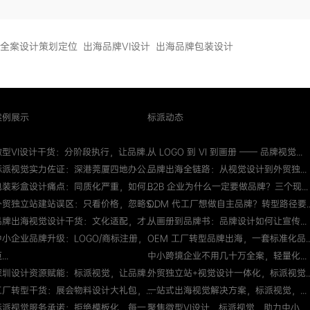
全案设计策划定位
出海品牌VI设计
出海品牌包装设计
案例展示
标派动态
微型VI设计干货：分阶段执行，让品牌...
从 LOGO 到 VI 到画册 —— 品牌视觉...
标派视觉实力佐证：深港莞厦四地办公...
品牌出海全链路：从视觉设计到外贸独...
包装彩盒设计痛点：同质化严重，如何...
B2B 企业为什么一定要做品牌？三个现...
外贸独立站建站误区：只看价格，忽略S...
ODM 代工厂想做自主品牌？转型路径要..
品牌出海视觉设计干货：文化适配，才...
从画册到品牌书：品牌设计如何让宣传...
中小企业品牌升级：LOGO/商标注册，
OEM 工厂转型品牌出海，一套标准化品..
...
中小跨境企业不用几十万全案，轻量化...
深圳设计资源赋能：标派视觉，让品牌...
外贸独立站+视觉设计一体化，标派视觉..
工厂转型干货：展会物料设计大礼包，...
一站式出海视觉解决方案，标派视觉，...
标派视觉服务承诺：拒绝模板化，每一...
聚焦微型VI设计，标派视觉，助力中小...