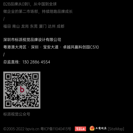
B2B品牌从0到1，从中国到全球
做企业的第二市场部，持续陪跑品牌成长
/
福田 南山 龙岗 东莞 厦门 达州 成都
深圳市标派视觉品牌设计有限公司
粤港澳大湾区 · 深圳 · 宝安大道 · 卓越共赢科创园C510
/
总监直线：130 2886 4554
标派视觉公众号
©2005-2022 bpvis.cn
粤ICP备11040413号
[SiteMap]
51La