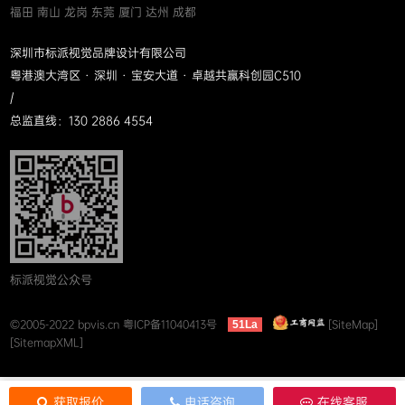
福田 南山 龙岗 东莞 厦门 达州 成都
深圳市标派视觉品牌设计有限公司
粤港澳大湾区 · 深圳 · 宝安大道 · 卓越共赢科创园C510
/
总监直线：130 2886 4554
标派视觉公众号
©2005-2022 bpvis.cn
粤ICP备11040413号
[SiteMap]
51La
[SitemapXML]
获取报价
电话咨询
在线客服