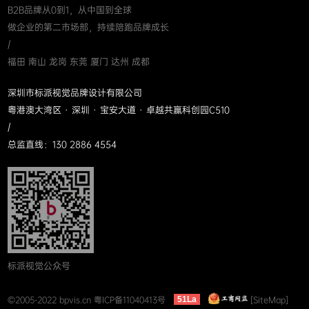
B2B品牌从0到1，从中国到全球
做企业的第二市场部，持续陪跑品牌成长
/
福田 南山 龙岗 东莞 厦门 达州 成都
深圳市标派视觉品牌设计有限公司
粤港澳大湾区 · 深圳 · 宝安大道 · 卓越共赢科创园C510
/
总监直线：130 2886 4554
标派视觉公众号
©2005-2022 bpvis.cn
粤ICP备11040413号
[SiteMap]
51La