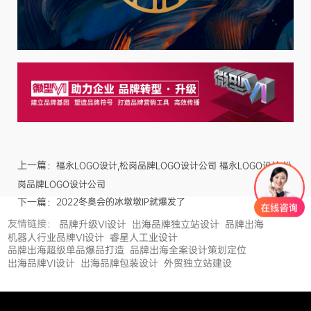
上一篇：
福永LOGO设计,松岗品牌LOGO设计公司 福永LOGO设计,松
岗品牌LOGO设计公司
下一篇：
2022冬奥会的冰墩墩IP就爆发了
友情链接：
品牌升级VI设计
出海品牌独立站设计
品牌出海
机器人行业品牌VI设计
睿星人工业设计
品牌出海超级单品爆品打造
品牌出海全案设计策划定位
出海品牌VI设计
出海品牌包装设计
外贸独立站建设