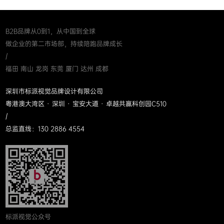
B2B品牌从0到1，从中国到全球
做企业的第二市场部，持续陪跑品牌成长
/
福田 南山 龙岗 东莞 厦门 达州 成都
深圳市标派视觉品牌设计有限公司
粤港澳大湾区 · 深圳 · 宝安大道 · 卓越共赢科创园C510
/
总监直线：130 2886 4554
标派视觉公众号