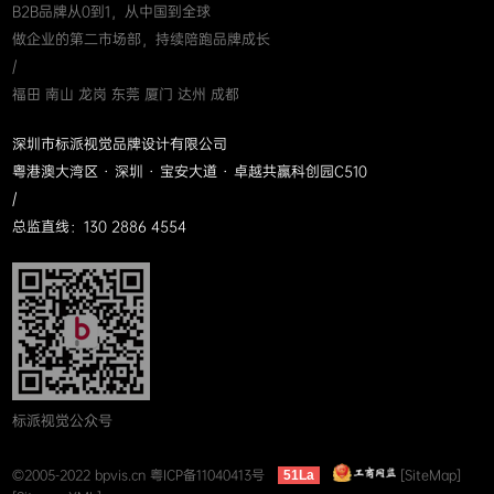
B2B品牌从0到1，从中国到全球
做企业的第二市场部，持续陪跑品牌成长
/
福田 南山 龙岗 东莞 厦门 达州 成都
深圳市标派视觉品牌设计有限公司
粤港澳大湾区 · 深圳 · 宝安大道 · 卓越共赢科创园C510
/
总监直线：130 2886 4554
标派视觉公众号
©2005-2022 bpvis.cn
粤ICP备11040413号
[SiteMap]
51La