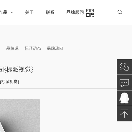
作品
关于
联系
品牌顾问
例
品牌说
标派动态
品牌动向
信息发布
{标派视觉}
司{标派视觉}