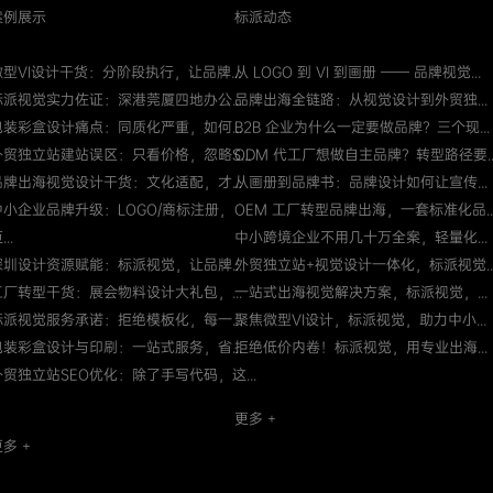
案例展示
标派动态
微型VI设计干货：分阶段执行，让品牌...
从 LOGO 到 VI 到画册 —— 品牌视觉...
标派视觉实力佐证：深港莞厦四地办公...
品牌出海全链路：从视觉设计到外贸独...
包装彩盒设计痛点：同质化严重，如何...
B2B 企业为什么一定要做品牌？三个现...
外贸独立站建站误区：只看价格，忽略S...
ODM 代工厂想做自主品牌？转型路径要..
品牌出海视觉设计干货：文化适配，才...
从画册到品牌书：品牌设计如何让宣传...
中小企业品牌升级：LOGO/商标注册，
OEM 工厂转型品牌出海，一套标准化品..
...
中小跨境企业不用几十万全案，轻量化...
深圳设计资源赋能：标派视觉，让品牌...
外贸独立站+视觉设计一体化，标派视觉..
工厂转型干货：展会物料设计大礼包，...
一站式出海视觉解决方案，标派视觉，...
标派视觉服务承诺：拒绝模板化，每一...
聚焦微型VI设计，标派视觉，助力中小...
包装彩盒设计与印刷：一站式服务，省...
拒绝低价内卷！标派视觉，用专业出海...
外贸独立站SEO优化：除了手写代码，这...
更多 +
多 +