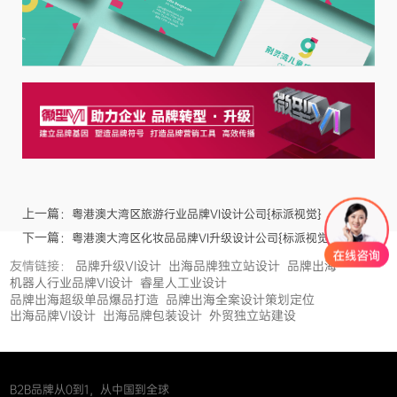
上一篇：
粤港澳大湾区旅游行业品牌VI设计公司{标派视觉}
下一篇：
粤港澳大湾区化妆品品牌VI升级设计公司{标派视觉}
友情链接：
品牌升级VI设计
出海品牌独立站设计
品牌出海
机器人行业品牌VI设计
睿星人工业设计
品牌出海超级单品爆品打造
品牌出海全案设计策划定位
出海品牌VI设计
出海品牌包装设计
外贸独立站建设
B2B品牌从0到1，从中国到全球