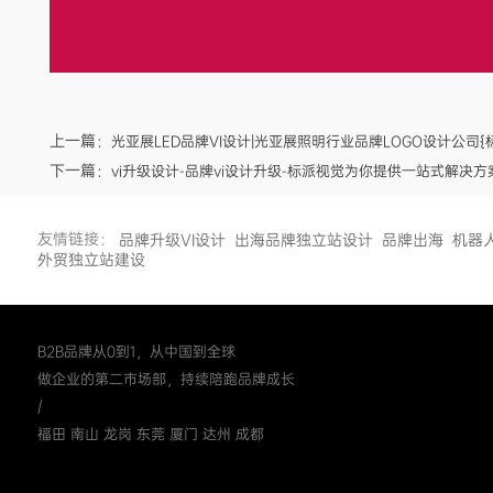
上一篇：
光亚展LED品牌VI设计|光亚展照明行业品牌LOGO设计公司{
下一篇：
vi升级设计-品牌vi设计升级-标派视觉为你提供一站式解决方
友情链接：
品牌升级VI设计
出海品牌独立站设计
品牌出海
机器
外贸独立站建设
B2B品牌从0到1，从中国到全球
做企业的第二市场部，持续陪跑品牌成长
/
福田 南山 龙岗 东莞 厦门 达州 成都