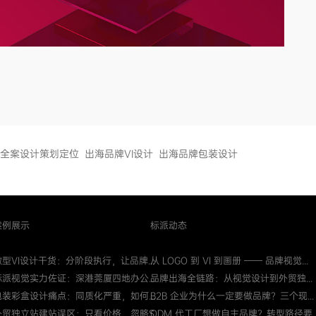
全案设计策划定位
出海品牌VI设计
出海品牌包装设计
案例展示
标派动态
微型VI设计干货：分阶段执行，让品牌...
从 LOGO 到 VI 到画册 —— 品牌视觉...
标派视觉实力佐证：深港莞厦四地办公...
品牌出海全链路：从视觉设计到外贸独...
包装彩盒设计痛点：同质化严重，如何...
B2B 企业为什么一定要做品牌？三个现...
外贸独立站建站误区：只看价格，忽略S...
ODM 代工厂想做自主品牌？转型路径要..