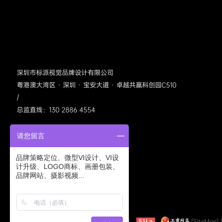
深圳市标派视觉品牌设计有限公司
粤港澳大湾区 · 深圳 · 宝安大道 · 卓越共赢科创园C510
/
总监直线：130 2886 4554
请您留言
品牌策略定位、微型VI设计、VI设
计升级、LOGO商标、画册包装、
品牌网站、摄影视频...
标派视觉公众号
©2005-2022 bpvis.cn
粤ICP备11040413号
[SiteMap]
51La