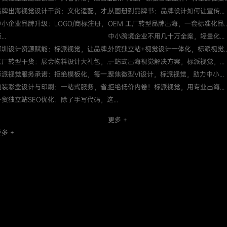
品牌出海视觉设计干货：文化适配，才...
从画册到品牌书：品牌设计如何让宣传...
中小企业品牌升级：LOGO/商标注册，
OEM 工厂转型品牌出海，一套标准化品..
...
中小跨境企业不用几十万全案，轻量化...
深圳设计资源赋能：标派视觉，让品牌...
外贸独立站+视觉设计一体化，标派视觉..
工厂转型干货：展会物料设计大礼包，...
一站式出海视觉解决方案，标派视觉，...
标派视觉服务承诺：拒绝模板化，每一...
聚焦微型VI设计，标派视觉，助力中小...
包装彩盒设计与印刷：一站式服务，省...
拒绝低价内卷！标派视觉，用专业出海...
外贸独立站SEO优化：除了手写代码，这...
更多 +
多 +