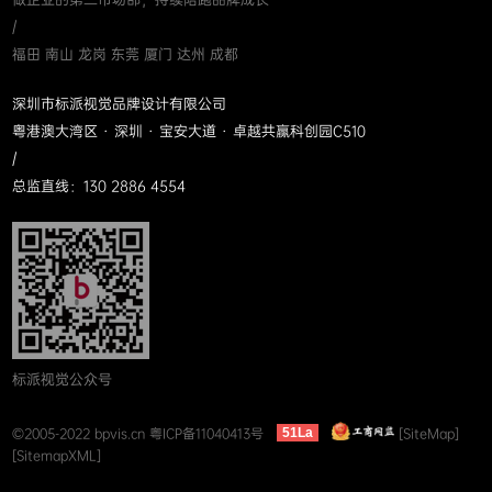
/
福田 南山 龙岗 东莞 厦门 达州 成都
深圳市标派视觉品牌设计有限公司
粤港澳大湾区 · 深圳 · 宝安大道 · 卓越共赢科创园C510
/
总监直线：130 2886 4554
标派视觉公众号
©2005-2022 bpvis.cn
粤ICP备11040413号
[SiteMap]
51La
[SitemapXML]