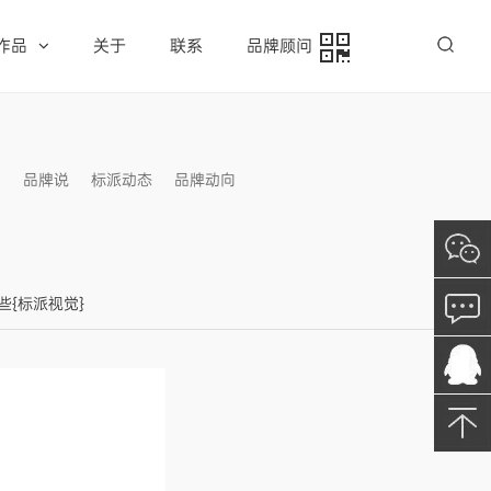
作品
关于
联系
品牌顾问
例
品牌说
标派动态
品牌动向
信息发布
哪些{标派视觉}