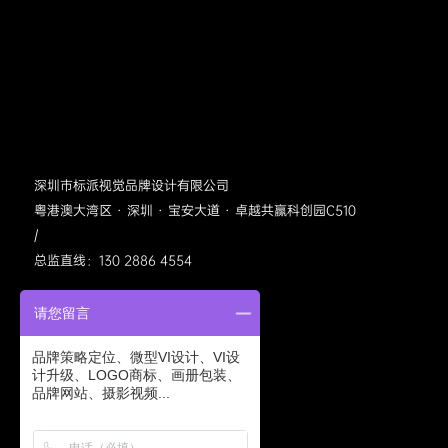
深圳市标派视觉品牌设计有限公司
粤港澳大湾区 · 深圳 · 宝安大道 · 卓越共赢科创园C510
/
总监直线：130 2886 4554
请您留言
品牌策略定位、微型VI设计、VI设
计升级、LOGO商标、画册包装、
品牌网站、摄影视频...
标派视觉公众号