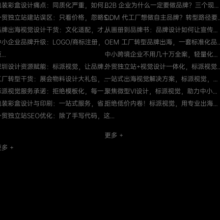
包装彩盒设计痛点：同质化严重，如何...
B2B 企业为什么一定要做品牌？三个现...
外贸独立站建站误区：只看价格，忽略S...
ODM 代工厂想做自主品牌？转型路径要..
品牌出海视觉设计干货：文化适配，才...
从画册到品牌书：品牌设计如何让宣传...
中小企业品牌升级：LOGO/商标注册，
OEM 工厂转型品牌出海，一套标准化品..
...
中小跨境企业不用几十万全案，轻量化...
深圳设计资源赋能：标派视觉，让品牌...
外贸独立站+视觉设计一体化，标派视觉..
工厂转型干货：展会物料设计大礼包，...
一站式出海视觉解决方案，标派视觉，...
标派视觉服务承诺：拒绝模板化，每一...
聚焦微型VI设计，标派视觉，助力中小...
包装彩盒设计与印刷：一站式服务，省...
拒绝低价内卷！标派视觉，用专业出海...
外贸独立站SEO优化：除了手写代码，这...
更多 +
多 +