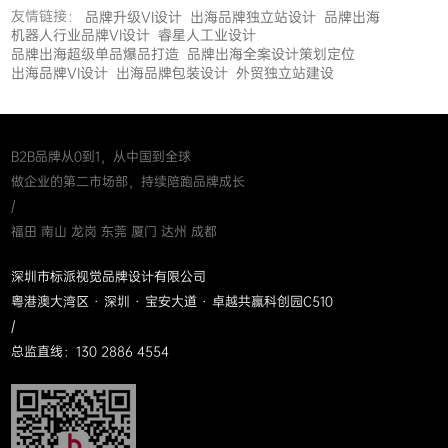
友情链接：
品牌升级VI设计
出海品牌独立站设计
品牌出海
机器人行业品牌VI设计
睿星人工业设计
品牌出海超级单品爆品打造
品牌出海全案设计策划定位
出海品牌VI设计
出海品牌包装设计
外贸独立站建设
B2B品牌从0到1，从中国到全球
做企业的第二市场部，持续陪跑品牌成长
/
福田 南山 龙岗 东莞 厦门 达州 成都
深圳市标派视觉品牌设计有限公司
粤港澳大湾区 · 深圳 · 宝安大道 · 卓越共赢科创园C510
/
总监直线：130 2886 4554