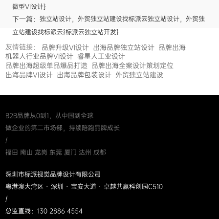
微型VI设计}
下一篇：
独立站设计，外贸独立站建设找标派云独立站设计，外贸独
立站建设找标派云{标派云独立站开发}
友情链接：
品牌升级VI设计
出海品牌独立站设计
品牌出海
机器人行业品牌VI设计
睿星人工业设计
品牌出海超级单品爆品打造
品牌出海全案设计策划定位
出海品牌VI设计
出海品牌包装设计
外贸独立站建设
B2B品牌从0到1，从中国到全球
做企业的第二市场部，持续陪跑品牌成长
/
福田 南山 龙岗 东莞 厦门 达州 成都
深圳市标派视觉品牌设计有限公司
粤港澳大湾区 · 深圳 · 宝安大道 · 卓越共赢科创园C510
/
总监直线：130 2886 4554