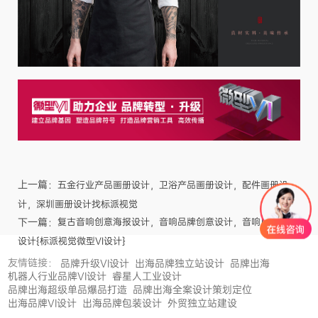
上一篇：
五金行业产品画册设计，卫浴产品画册设计，配件画册设
计，深圳画册设计找标派视觉
下一篇：
复古音响创意海报设计，音响品牌创意设计，音响店铺装修
设计{标派视觉微型VI设计}
友情链接：
品牌升级VI设计
出海品牌独立站设计
品牌出海
机器人行业品牌VI设计
睿星人工业设计
品牌出海超级单品爆品打造
品牌出海全案设计策划定位
出海品牌VI设计
出海品牌包装设计
外贸独立站建设