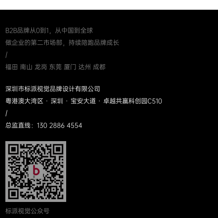
B2B品牌从0到1，从中国到全球
做企业的第二市场部，持续陪跑品牌成长
/
福田 南山 龙岗 东莞 厦门 达州 成都
深圳市标派视觉品牌设计有限公司
粤港澳大湾区 · 深圳 · 宝安大道 · 卓越共赢科创园C510
/
总监直线：130 2886 4554
标派视觉公众号