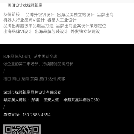
画册设计找标派视觉
友情链接：
品牌升级VI设计
出海品牌独立站设计
品牌出海
机器人行业品牌VI设计
睿星人工业设计
品牌出海超级单品爆品打造
品牌出海全案设计策划定位
出海品牌VI设计
出海品牌包装设计
外贸独立站建设
B2B品牌从0到1，从中国到全球
做企业的第二市场部，持续陪跑品牌成长
/
福田 南山 龙岗 东莞 厦门 达州 成都
深圳市标派视觉品牌设计有限公司
粤港澳大湾区 · 深圳 · 宝安大道 · 卓越共赢科创园C510
/
总监直线：130 2886 4554