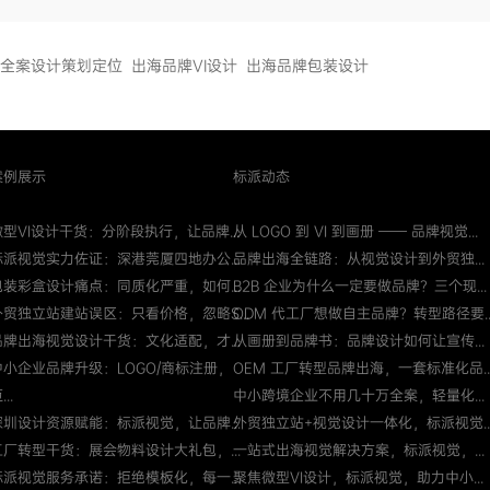
全案设计策划定位
出海品牌VI设计
出海品牌包装设计
案例展示
标派动态
微型VI设计干货：分阶段执行，让品牌...
从 LOGO 到 VI 到画册 —— 品牌视觉...
标派视觉实力佐证：深港莞厦四地办公...
品牌出海全链路：从视觉设计到外贸独...
包装彩盒设计痛点：同质化严重，如何...
B2B 企业为什么一定要做品牌？三个现...
外贸独立站建站误区：只看价格，忽略S...
ODM 代工厂想做自主品牌？转型路径要..
品牌出海视觉设计干货：文化适配，才...
从画册到品牌书：品牌设计如何让宣传...
中小企业品牌升级：LOGO/商标注册，
OEM 工厂转型品牌出海，一套标准化品..
...
中小跨境企业不用几十万全案，轻量化...
深圳设计资源赋能：标派视觉，让品牌...
外贸独立站+视觉设计一体化，标派视觉..
工厂转型干货：展会物料设计大礼包，...
一站式出海视觉解决方案，标派视觉，...
标派视觉服务承诺：拒绝模板化，每一...
聚焦微型VI设计，标派视觉，助力中小...