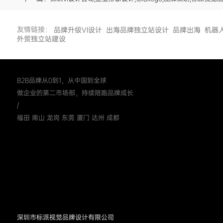
友情链接：
品牌升级VI设计
出海品牌独立站设计
品牌出海
机器
外贸独立站建设
B2B品牌从0到1，从中国到全球
做企业的第二市场部，持续陪跑品牌成长
/
福田 南山 龙岗 东莞 厦门 达州 成都
深圳市标派视觉品牌设计有限公司