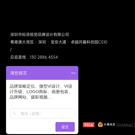
深圳市标派视觉品牌设计有限公司
粤港澳大湾区 · 深圳 · 宝安大道 · 卓越共赢科创园C510
/
总监直线：130 2886 4554
请您留言
品牌策略定位、微型VI设计、VI设
计升级、LOGO商标、画册包装、
品牌网站、摄影视频...
标派视觉公众号
©2005-2022 bpvis.cn
粤ICP备11040413号
[SiteMap]
51La
提交