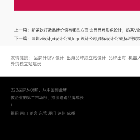
上一篇：
新茶饮打造品牌价值有哪些方面,饮品品牌形象设计，奶茶Vi
下一篇：
深圳vi设计,vi设计公司,logo设计公司,商标设计公司{标派视觉
友情链接：
品牌升级VI设计
出海品牌独立站设计
品牌出海
机器
外贸独立站建设
B2B品牌从0到1，从中国到全球
做企业的第二市场部，持续陪跑品牌成长
/
福田 南山 龙岗 东莞 厦门 达州 成都