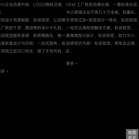
中小企业品牌升级：LOGO/商标注册，
OEM 工厂转型品牌出海，一套标准化品..
...
中小跨境企业不用几十万全案，轻量化...
深圳设计资源赋能：标派视觉，让品牌...
外贸独立站+视觉设计一体化，标派视觉..
工厂转型干货：展会物料设计大礼包，...
一站式出海视觉解决方案，标派视觉，...
标派视觉服务承诺：拒绝模板化，每一...
聚焦微型VI设计，标派视觉，助力中小...
包装彩盒设计与印刷：一站式服务，省...
拒绝低价内卷！标派视觉，用专业出海...
外贸独立站SEO优化：除了手写代码，这...
更多 +
多 +
地图
名片