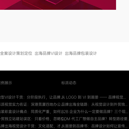
全案设计策划定位
出海品牌VI设计
出海品牌包装设计
案例展示
标派动态
微型VI设计干货：分阶段执行，让品牌...
从 LOGO 到 VI 到画册 —— 品牌视觉...
标派视觉实力佐证：深港莞厦四地办公...
品牌出海全链路：从视觉设计到外贸独...
包装彩盒设计痛点：同质化严重，如何...
B2B 企业为什么一定要做品牌？三个现...
外贸独立站建站误区：只看价格，忽略S...
ODM 代工厂想做自主品牌？转型路径要..
品牌出海视觉设计干货：文化适配，才...
从画册到品牌书：品牌设计如何让宣传...