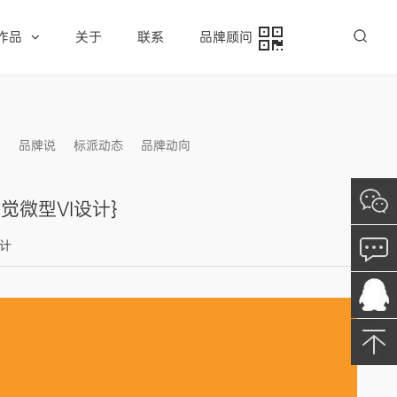
作品
关于
联系
品牌顾问
例
品牌说
标派动态
品牌动向
信息发布
觉微型VI设计}
设计