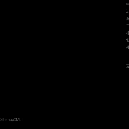
迈
更
[SitemapXML]