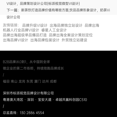
VI设计，品牌策划设计公司{标派视觉微型VI设计}
下一篇：
新茶饮打造品牌价值有哪些方面,饮品品牌形象设计，奶茶Vi
设计公司
友情链接：
品牌升级VI设计
出海品牌独立站设计
品牌出海
机器人行业品牌VI设计
睿星人工业设计
品牌出海超级单品爆品打造
品牌出海全案设计策划定位
出海品牌VI设计
出海品牌包装设计
外贸独立站建设
B2B品牌从0到1，从中国到全球
做企业的第二市场部，持续陪跑品牌成长
/
福田 南山 龙岗 东莞 厦门 达州 成都
深圳市标派视觉品牌设计有限公司
粤港澳大湾区 · 深圳 · 宝安大道 · 卓越共赢科创园C510
/
总监直线：130 2886 4554