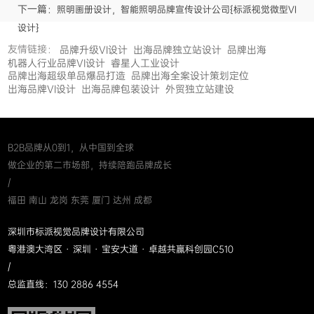
下一篇：
照明画册设计，智能照明品牌宣传设计公司{标派视觉微型VI
设计}
友情链接：
品牌升级VI设计
出海品牌独立站设计
品牌出海
机器人行业品牌VI设计
睿星人工业设计
品牌出海超级单品爆品打造
品牌出海全案设计策划定位
出海品牌VI设计
出海品牌包装设计
外贸独立站建设
B2B品牌从0到1，从中国到全球
做企业的第二市场部，持续陪跑品牌成长
/
福田 南山 龙岗 东莞 厦门 达州 成都
深圳市标派视觉品牌设计有限公司
粤港澳大湾区 · 深圳 · 宝安大道 · 卓越共赢科创园C510
/
总监直线：130 2886 4554