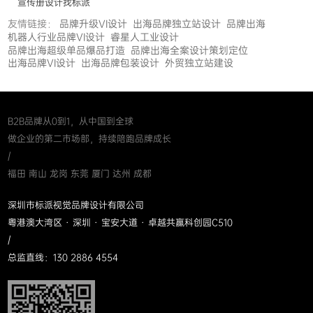
宣传册设计找标派
友情链接：
品牌升级VI设计
出海品牌独立站设计
品牌出海
机器人行业品牌VI设计
睿星人工业设计
品牌出海超级单品爆品打造
品牌出海全案设计策划定位
出海品牌VI设计
出海品牌包装设计
外贸独立站建设
B2B品牌从0到1，从中国到全球
做企业的第二市场部，持续陪跑品牌成长
/
福田 南山 龙岗 东莞 厦门 达州 成都
深圳市标派视觉品牌设计有限公司
粤港澳大湾区 · 深圳 · 宝安大道 · 卓越共赢科创园C510
/
总监直线：130 2886 4554