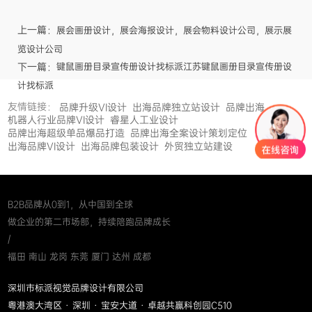
上一篇：
展会画册设计，展会海报设计，展会物料设计公司，展示展
览设计公司
下一篇：
键鼠画册目录宣传册设计找标派江苏键鼠画册目录宣传册设
计找标派
友情链接：
品牌升级VI设计
出海品牌独立站设计
品牌出海
机器人行业品牌VI设计
睿星人工业设计
品牌出海超级单品爆品打造
品牌出海全案设计策划定位
出海品牌VI设计
出海品牌包装设计
外贸独立站建设
B2B品牌从0到1，从中国到全球
做企业的第二市场部，持续陪跑品牌成长
/
福田 南山 龙岗 东莞 厦门 达州 成都
深圳市标派视觉品牌设计有限公司
粤港澳大湾区 · 深圳 · 宝安大道 · 卓越共赢科创园C510