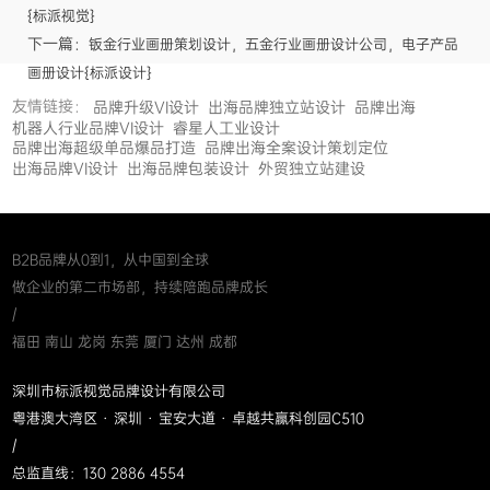
{标派视觉}
下一篇：
钣金行业画册策划设计，五金行业画册设计公司，电子产品
画册设计{标派设计}
友情链接：
品牌升级VI设计
出海品牌独立站设计
品牌出海
机器人行业品牌VI设计
睿星人工业设计
品牌出海超级单品爆品打造
品牌出海全案设计策划定位
出海品牌VI设计
出海品牌包装设计
外贸独立站建设
B2B品牌从0到1，从中国到全球
做企业的第二市场部，持续陪跑品牌成长
/
福田 南山 龙岗 东莞 厦门 达州 成都
深圳市标派视觉品牌设计有限公司
粤港澳大湾区 · 深圳 · 宝安大道 · 卓越共赢科创园C510
/
总监直线：130 2886 4554