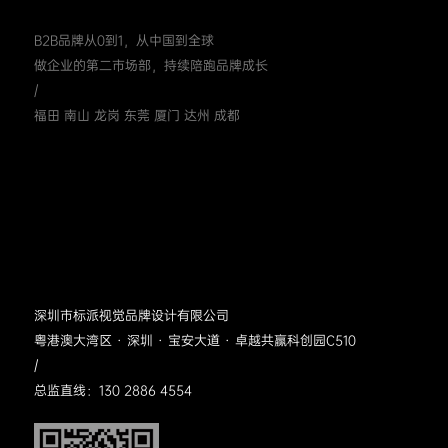
B2B品牌从0到1，从中国到全球
做企业的第二市场部，持续陪跑品牌成长
/
福田 南山 龙岗 东莞 厦门 达州 成都
深圳市标派视觉品牌设计有限公司
粤港澳大湾区 · 深圳 · 宝安大道 · 卓越共赢科创园C510
/
总监直线：130 2886 4554