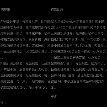
案例展示
标派动态
微型VI设计干货：分阶段执行，让品牌...
B2B 企业为什么一定要做品牌？三个现...
标派视觉实力佐证：深港莞厦四地办公...
ODM 代工厂想做自主品牌？转型路径要..
包装彩盒设计痛点：同质化严重，如何...
从画册到品牌书：品牌设计如何让宣传...
外贸独立站建站误区：只看价格，忽略S...
OEM 工厂转型品牌出海，一套标准化品..
品牌出海视觉设计干货：文化适配，才...
中小跨境企业不用几十万全案，轻量化...
中小企业品牌升级：LOGO/商标注册，
外贸独立站+视觉设计一体化，标派视觉..
...
一站式出海视觉解决方案，标派视觉，...
深圳设计资源赋能：标派视觉，让品牌...
聚焦微型VI设计，标派视觉，助力中小...
工厂转型干货：展会物料设计大礼包，...
拒绝低价内卷！标派视觉，用专业出海...
标派视觉服务承诺：拒绝模板化，每一...
品牌 VI 设计避坑：别让视觉混乱拖垮...
包装彩盒设计与印刷：一站式服务，省...
微型 VI：中小企业的高效品牌解决方案
外贸独立站SEO优化：除了手写代码，这...
更多 +
多 +