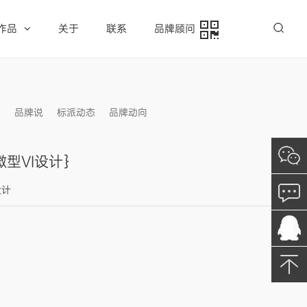
作品
关于
联系
品牌顾问
例
品牌说
标派动态
品牌动向
信息发布
微型VI设计｝
设计