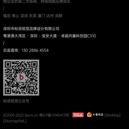
做企业的第二市场部，持续陪跑品牌成长
/
福田 南山 龙岗 东莞 厦门 达州 成都
深圳市标派视觉品牌设计有限公司
粤港澳大湾区 · 深圳 · 宝安大道 · 卓越共赢科创园C510
/
总监直线：130 2886 4554
标派视觉公众号
©2005-2022 bpvis.cn
粤ICP备11040413号
[SiteMap]
51La
[SitemapXML]