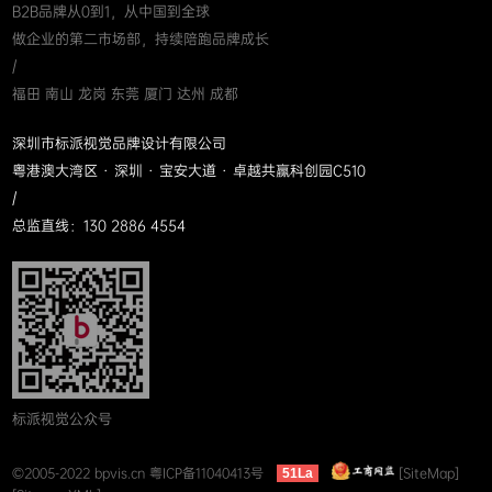
B2B品牌从0到1，从中国到全球
做企业的第二市场部，持续陪跑品牌成长
/
福田 南山 龙岗 东莞 厦门 达州 成都
深圳市标派视觉品牌设计有限公司
粤港澳大湾区 · 深圳 · 宝安大道 · 卓越共赢科创园C510
/
总监直线：130 2886 4554
标派视觉公众号
©2005-2022 bpvis.cn
粤ICP备11040413号
[SiteMap]
51La