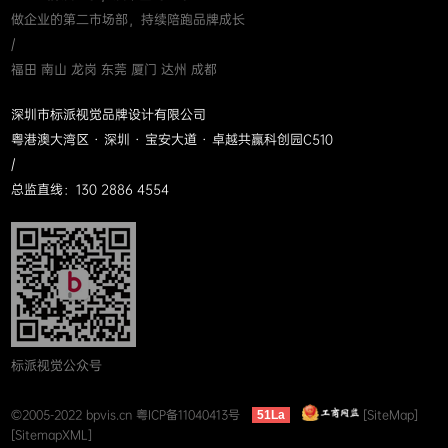
做企业的第二市场部，持续陪跑品牌成长
/
福田 南山 龙岗 东莞 厦门 达州 成都
深圳市标派视觉品牌设计有限公司
粤港澳大湾区 · 深圳 · 宝安大道 · 卓越共赢科创园C510
/
总监直线：130 2886 4554
标派视觉公众号
©2005-2022 bpvis.cn
粤ICP备11040413号
[SiteMap]
51La
[SitemapXML]