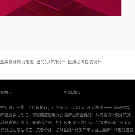
全案设计策划定位
出海品牌VI设计
出海品牌包装设计
案例展示
标派动态
微型VI设计干货：分阶段执行，让品牌...
从 LOGO 到 VI 到画册 —— 品牌视觉...
标派视觉实力佐证：深港莞厦四地办公...
品牌出海全链路：从视觉设计到外贸独...
包装彩盒设计痛点：同质化严重，如何...
B2B 企业为什么一定要做品牌？三个现...
外贸独立站建站误区：只看价格，忽略S...
ODM 代工厂想做自主品牌？转型路径要..