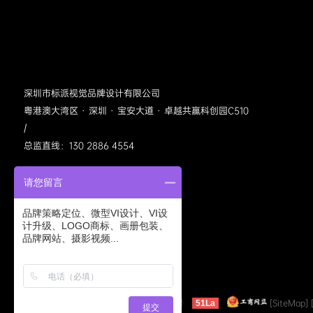
深圳市标派视觉品牌设计有限公司
粤港澳大湾区 · 深圳 · 宝安大道 · 卓越共赢科创园C510
/
总监直线：130 2886 4554
请您留言
品牌策略定位、微型VI设计、VI设
计升级、LOGO商标、画册包装、
品牌网站、摄影视频...
标派视觉公众号
©2005-2022 bpvis.cn
粤ICP备11040413号
[SiteMap]
51La
提交