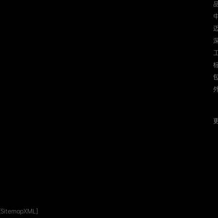
迈
更
[SitemapXML]