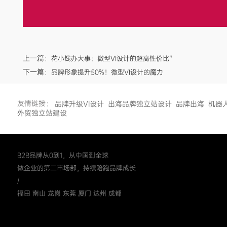
上一篇：
花小钱办大事：微型VI设计的超高性价比"
下一篇：
品牌形象提升50%！微型VI设计的魔力
友情链接：
品牌升级VI设计
出海品牌独立站设计
品牌出海
机器
外贸独立站建设
B2B品牌从0到1，从中国到全球
做企业的第二市场部，持续陪跑品牌成长
/
福田 南山 龙岗 东莞 厦门 达州 成都