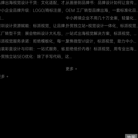
品牌出海视觉设计干货：文化适配，才...
从画册到品牌书：品牌设计如何让宣传...
中小企业品牌升级：LOGO/商标注册，
OEM 工厂转型品牌出海，一套标准化品..
...
中小跨境企业不用几十万全案，轻量化...
深圳设计资源赋能：标派视觉，让品牌...
外贸独立站+视觉设计一体化，标派视觉..
工厂转型干货：展会物料设计大礼包，...
一站式出海视觉解决方案，标派视觉，...
标派视觉服务承诺：拒绝模板化，每一...
聚焦微型VI设计，标派视觉，助力中小...
包装彩盒设计与印刷：一站式服务，省...
拒绝低价内卷！标派视觉，用专业出海...
外贸独立站SEO优化：除了手写代码，这...
更多 +
多 +
地图