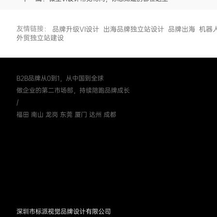
友情链接：
品牌升级VI设计
出海品牌独立站设计
品牌出海
机器
外贸独立站建设
B2B品牌从0到1，从中国到全球
做企业的第二市场部，持续陪跑品牌成长
/
福田 南山 龙岗 东莞 厦门 达州 成都
深圳市标派视觉品牌设计有限公司