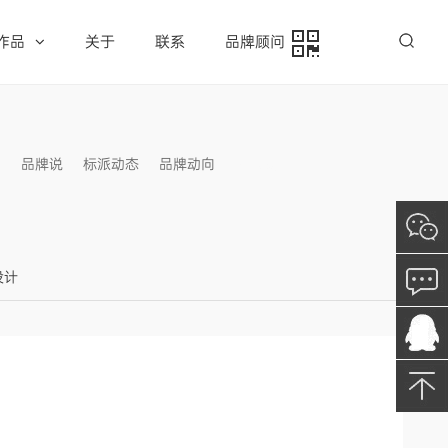
作品
关于
联系
品牌顾问
例
品牌说
标派动态
品牌动向
信息发布
设计