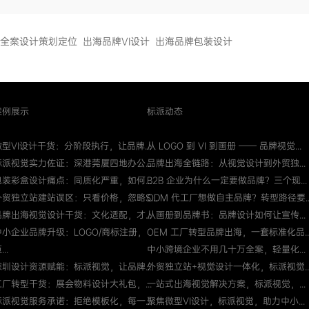
全案设计策划定位
出海品牌VI设计
出海品牌包装设计
案例展示
标派动态
微型VI设计干货：分阶段执行，让品牌...
从 LOGO 到 VI 到画册 —— 品牌视觉...
标派视觉实力佐证：深港莞厦四地办公...
品牌出海全链路：从视觉设计到外贸独...
包装彩盒设计痛点：同质化严重，如何...
B2B 企业为什么一定要做品牌？三个现...
外贸独立站建站误区：只看价格，忽略S...
ODM 代工厂想做自主品牌？转型路径要..
品牌出海视觉设计干货：文化适配，才...
从画册到品牌书：品牌设计如何让宣传...
中小企业品牌升级：LOGO/商标注册，
OEM 工厂转型品牌出海，一套标准化品..
...
中小跨境企业不用几十万全案，轻量化...
深圳设计资源赋能：标派视觉，让品牌...
外贸独立站+视觉设计一体化，标派视觉..
工厂转型干货：展会物料设计大礼包，...
一站式出海视觉解决方案，标派视觉，...
标派视觉服务承诺：拒绝模板化，每一...
聚焦微型VI设计，标派视觉，助力中小...