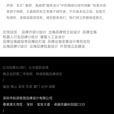
声明：本文“ 案例：海底捞“服务设计”中的情感化细节拆解 ”信息内容
来源于网络，文章版权和文责属于原作者，不代表本站立场。如图文
有侵权、虚假或错误信息，请您联系我们，我们将立即删除或更正。
友情链接：
品牌升级VI设计
出海品牌独立站设计
品牌出海
机器人行业品牌VI设计
睿星人工业设计
品牌出海超级单品爆品打造
品牌出海全案设计策划定位
出海品牌VI设计
出海品牌包装设计
外贸独立站建设
B2B品牌从0到1，从中国到全球
做企业的第二市场部，持续陪跑品牌成长
/
福田 南山 龙岗 东莞 厦门 达州 成都
深圳市标派视觉品牌设计有限公司
粤港澳大湾区 · 深圳 · 宝安大道 · 卓越共赢科创园C510
/