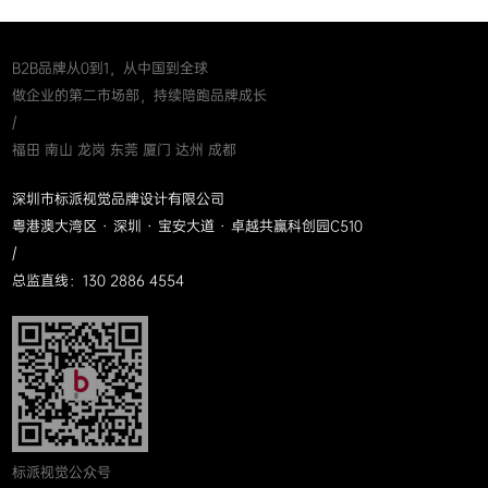
B2B品牌从0到1，从中国到全球
做企业的第二市场部，持续陪跑品牌成长
/
福田 南山 龙岗 东莞 厦门 达州 成都
深圳市标派视觉品牌设计有限公司
粤港澳大湾区 · 深圳 · 宝安大道 · 卓越共赢科创园C510
/
总监直线：130 2886 4554
标派视觉公众号