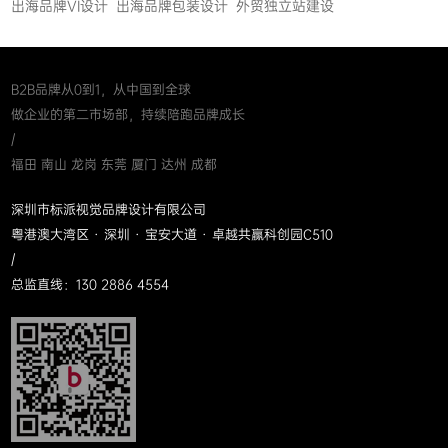
出海品牌VI设计
出海品牌包装设计
外贸独立站建设
B2B品牌从0到1，从中国到全球
做企业的第二市场部，持续陪跑品牌成长
/
福田 南山 龙岗 东莞 厦门 达州 成都
深圳市标派视觉品牌设计有限公司
粤港澳大湾区 · 深圳 · 宝安大道 · 卓越共赢科创园C510
/
总监直线：130 2886 4554