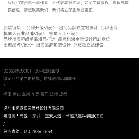
版权和文责属于原作者，不代表本站立场。如图文有侵权、虚假或错
误信息，请您联系我们，我们将立即删除或更正。
友情链接：
品牌升级VI设计
出海品牌独立站设计
品牌出海
机器人行业品牌VI设计
睿星人工业设计
品牌出海超级单品爆品打造
品牌出海全案设计策划定位
出海品牌VI设计
出海品牌包装设计
外贸独立站建设
B2B品牌从0到1，从中国到全球
做企业的第二市场部，持续陪跑品牌成长
/
福田 南山 龙岗 东莞 厦门 达州 成都
深圳市标派视觉品牌设计有限公司
粤港澳大湾区 · 深圳 · 宝安大道 · 卓越共赢科创园C510
/
总监直线：130 2886 4554